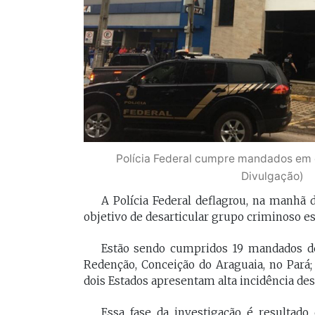
[Braide], porque nós temos
Vossa Excelência 
muito mais convergências do
fora."
que divergências, somos da
mesma geração.
PAULO V
Desembarg
FELIPE CAMARÃO
maranhens
Procurador federal de
de 2007. Oc
carreira e professor da
diretor da 
UFMA, foi presidente do
da Magistra
Polícia Federal cumpre mandados em q
Procon/MA e atuou como
Maranhão 
secretários da Segep,
Divulgação)
biênio 2017
Secma, Segov e Seduc. É
corregedor-
A Polícia Federal deflagrou, na manhã d
vice-governador do
do Maranhã
Maranhão desde 2023.
objetivo de desarticular grupo criminoso 
2020/2022. 
do Tribunal
Maranhão p
Estão sendo cumpridos 19 mandados de
2022/2024.
Redenção, Conceição do Araguaia, no Pará;
dois Estados apresentam alta incidência des
Essa fase da investigação é resultad