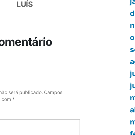
j
LUÍS
d
n
o
omentário
s
a
j
j
não será publicado.
Campos
m
os com
*
a
m
f