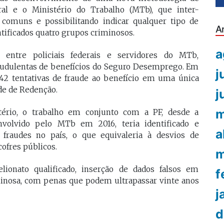
eral e o Ministério do Trabalho (MTb), que inter-
comuns e possibilitando indicar qualquer tipo de
A
ntificados quatro grupos criminosos.
a
entre policiais federais e servidores do MTb,
raudulentas de benefícios do Seguro Desemprego. Em
j
 42 tentativas de fraude ao benefício em uma única
de de Redenção.
j
m
ério, o trabalho em conjunto com a PF, desde a
nvolvido pelo MTb em 2016, teria identificado e
a
 fraudes no país, o que equivaleria à desvios de
ofres públicos.
m
lionato qualificado, inserção de dados falsos em
f
minosa, com penas que podem ultrapassar vinte anos
j
d