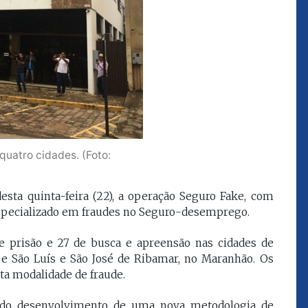
que eu estou
juízes e servidores"
FROZ SOBRINHO
Ingressou no Ministério
ELTEN
Público Estadual em 1992,
ador
onde foi Promotor de
e desde março
Justiça. Como
upou o cargo de
desembargador exerceu a
Escola Superior
função de corregedor geral
tura do
da Justiça do Maranhão no
uatro cidades. (Foto:
(ESMAM) no
biênio 2022/2024. É
/2018 e de
presidente do TJMA no
geral da Justiça
biênio 2024/2026.
esta quinta-feira (22), a operação Seguro Fake, com
o no biênio
especializado em fraudes no Seguro-desemprego.
Foi presidente
 de Justiça do
ara o Biênio
 prisão e 27 de busca e apreensão nas cidades de
 e São Luís e São José de Ribamar, no Maranhão. Os
ta modalidade de fraude.
o do desenvolvimento de uma nova metodologia de