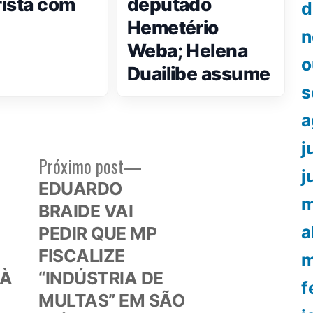
ista com
deputado
d
Hemetério
n
Weba; Helena
o
Duailibe assume
s
a
j
Próximo
Próximo post
j
or:
post:
EDUARDO
m
BRAIDE VAI
a
PEDIR QUE MP
FISCALIZE
m
 À
“INDÚSTRIA DE
f
MULTAS” EM SÃO