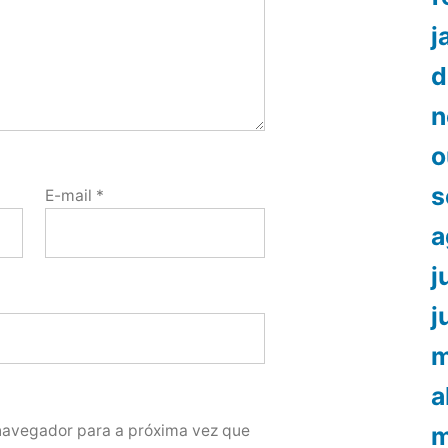
j
d
n
o
s
E-mail
*
a
j
j
m
a
m
navegador para a próxima vez que