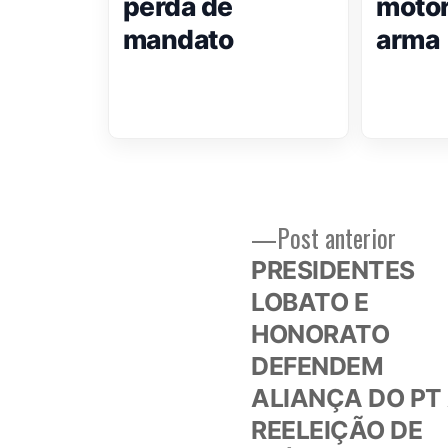
perda de
motor
mandato
arma
Post
Post anterior
Navegação
anteri
PRESIDENTES
de
LOBATO E
HONORATO
Post
DEFENDEM
ALIANÇA DO PT
REELEIÇÃO DE