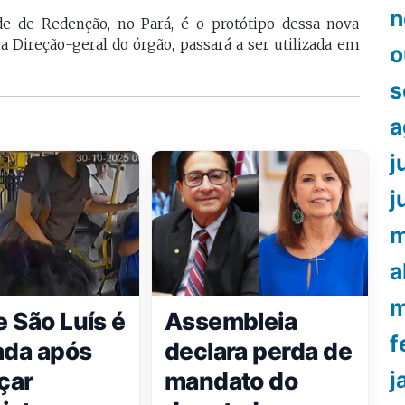
n
ade de Redenção, no Pará, é o protótipo dessa nova
 Direção-geral do órgão, passará a ser utilizada em
o
s
a
j
j
m
a
m
 São Luís é
Assembleia
f
ada após
declara perda de
çar
mandato do
j