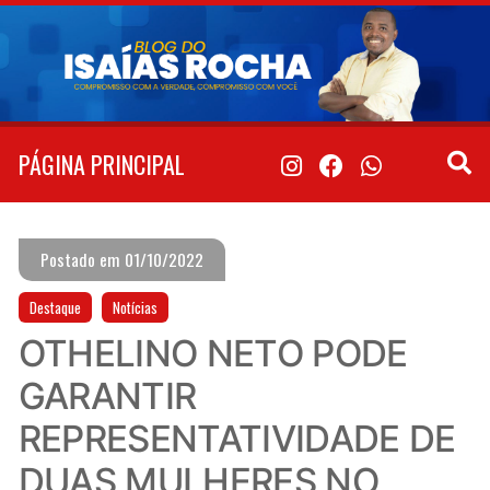
Pular
para
o
conteúdo
PÁGINA PRINCIPAL
Postado em 01/10/2022
Destaque
Notícias
OTHELINO NETO PODE
GARANTIR
REPRESENTATIVIDADE DE
DUAS MULHERES NO