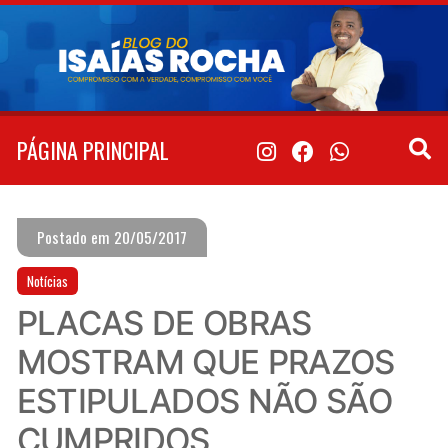
Pular
para
o
conteúdo
PÁGINA PRINCIPAL
Postado em 20/05/2017
Notícias
PLACAS DE OBRAS
MOSTRAM QUE PRAZOS
ESTIPULADOS NÃO SÃO
CUMPRIDOS