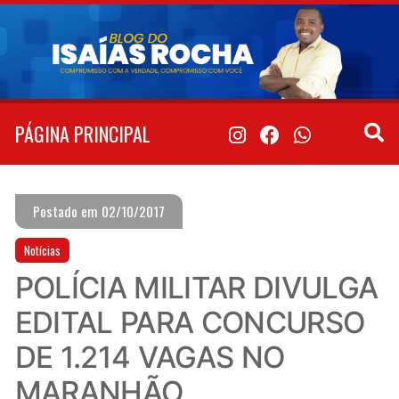
Pular
para
o
conteúdo
PÁGINA PRINCIPAL
Postado em 02/10/2017
Notícias
POLÍCIA MILITAR DIVULGA
EDITAL PARA CONCURSO
DE 1.214 VAGAS NO
MARANHÃO