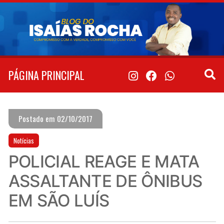
Pular
para
o
conteúdo
PÁGINA PRINCIPAL
Postado em 02/10/2017
Notícias
POLICIAL REAGE E MATA
ASSALTANTE DE ÔNIBUS
EM SÃO LUÍS