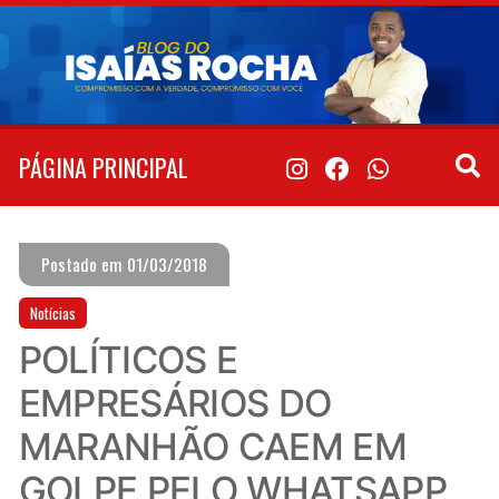
Pular
para
o
conteúdo
PÁGINA PRINCIPAL
Postado em 01/03/2018
Notícias
POLÍTICOS E
EMPRESÁRIOS DO
MARANHÃO CAEM EM
GOLPE PELO WHATSAPP