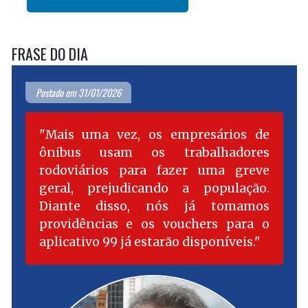
FRASE DO DIA
Postado em 31/01/2026
Mais uma vez, os empresários de
ônibus usam os trabalhadores
rodoviários para fazer uma greve
geral, prejudicando a população.
Diante disso, nós já tomamos
providências e os vouchers para o
aplicativo 99 já estarão disponíveis.