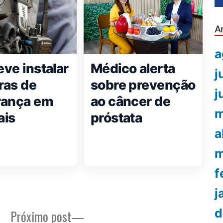
A
a
ve instalar
Médico alerta
j
ras de
sobre prevenção
j
rança em
ao câncer de
m
ais
próstata
a
m
f
j
d
Próximo
Próximo post