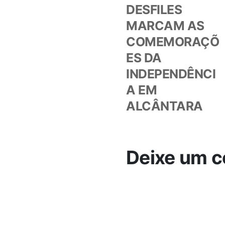
anteri
DESFILES
de
MARCAM AS
COMEMORAÇÕ
Post
ES DA
INDEPENDÊNCI
A EM
ALCÂNTARA
Deixe um c