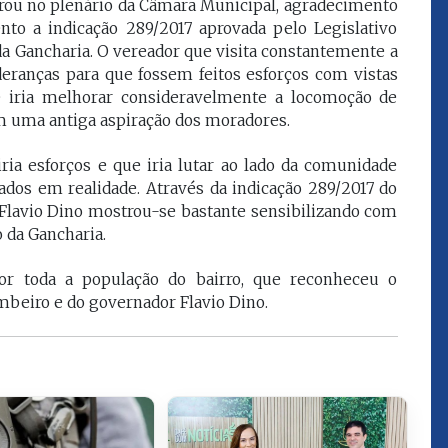
rou no plenário da Câmara Municipal, agradecimento
que eu estou
juízes e servidores"
nto a indicação 289/2017 aprovada pelo Legislativo
da Gancharia. O vereador que visita constantemente a
deranças para que fossem feitos esforços com vistas
FROZ SOBRINHO
ue iria melhorar consideravelmente a locomoção de
Ingressou no Ministério
ELTEN
em uma antiga aspiração dos moradores.
Público Estadual em 1992,
ador
onde foi Promotor de
e desde março
Justiça. Como
ia esforços e que iria lutar ao lado da comunidade
upou o cargo de
desembargador exerceu a
dos em realidade. Através da indicação 289/2017 do
Escola Superior
função de corregedor geral
 Flavio Dino mostrou-se bastante sensibilizando com
tura do
da Justiça do Maranhão no
o da Gancharia.
(ESMAM) no
biênio 2022/2024. É
/2018 e de
presidente do TJMA no
geral da Justiça
biênio 2024/2026.
or toda a população do bairro, que reconheceu o
o no biênio
mbeiro e do governador Flavio Dino.
Foi presidente
 de Justiça do
ara o Biênio