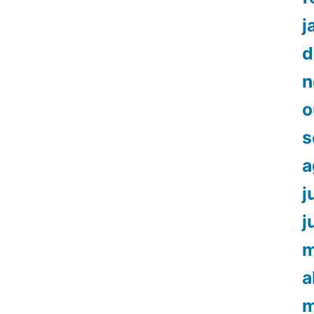
j
d
n
o
s
a
j
j
m
a
m