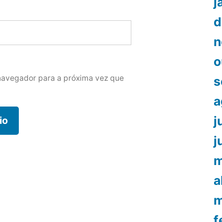
j
d
n
o
navegador para a próxima vez que
s
a
j
j
m
a
m
f