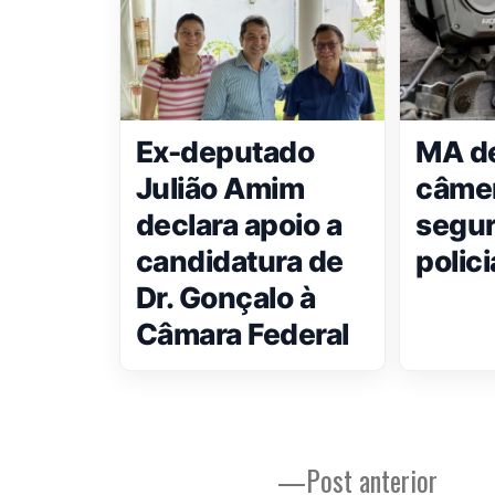
Ex-deputado
MA de
Julião Amim
câme
declara apoio a
segu
candidatura de
polici
Dr. Gonçalo à
Câmara Federal
Post
Post anterior
Navegação