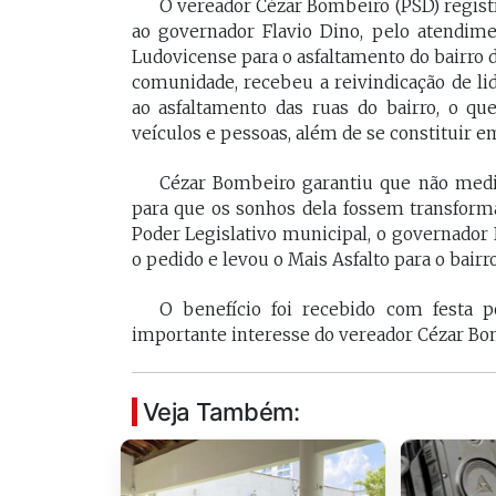
O vereador Cézar Bombeiro (PSD) regist
[Braide], porque nós temos
Vossa Excelência 
ao governador Flavio Dino, pelo atendime
muito mais convergências do
fora."
Ludovicense para o asfaltamento do bairro 
que divergências, somos da
comunidade, recebeu a reivindicação de li
mesma geração.
ao asfaltamento das ruas do bairro, o q
PAULO V
veículos e pessoas, além de se constituir 
Desembarg
FELIPE CAMARÃO
maranhens
Cézar Bombeiro garantiu que não medir
Procurador federal de
de 2007. Oc
para que os sonhos dela fossem transforma
carreira e professor da
diretor da 
UFMA, foi presidente do
Poder Legislativo municipal, o governador
da Magistra
Procon/MA e atuou como
o pedido e levou o Mais Asfalto para o bairr
Maranhão 
secretários da Segep,
biênio 2017
Secma, Segov e Seduc. É
corregedor-
O benefício foi recebido com festa p
vice-governador do
do Maranhã
importante interesse do vereador Cézar Bo
Maranhão desde 2023.
2020/2022. 
do Tribunal
Maranhão p
Veja Também:
2022/2024.