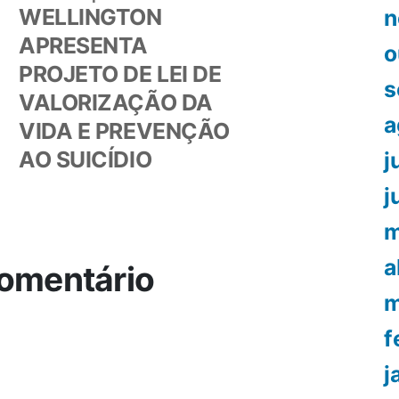
or:
post:
WELLINGTON
n
APRESENTA
o
PROJETO DE LEI DE
s
VALORIZAÇÃO DA
a
VIDA E PREVENÇÃO
AO SUICÍDIO
j
j
m
a
omentário
m
f
j