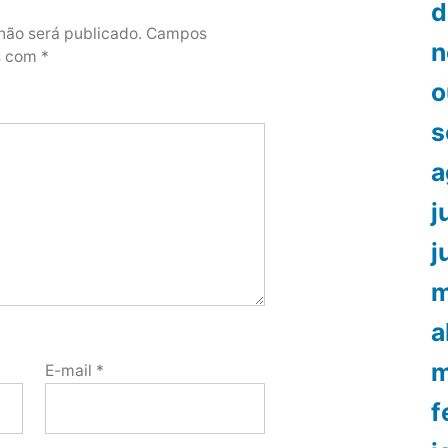
d
não será publicado.
Campos
n
os com
*
o
s
a
j
j
m
a
m
E-mail
*
f