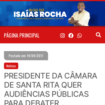
Pular
para
o
conteúdo
PÁGINA PRINCIPAL
Postado em 14/04/2017
Notícias
PRESIDENTE DA CÂMARA
DE SANTA RITA QUER
AUDIÊNCIAS PÚBLICAS
PARA DEBATER