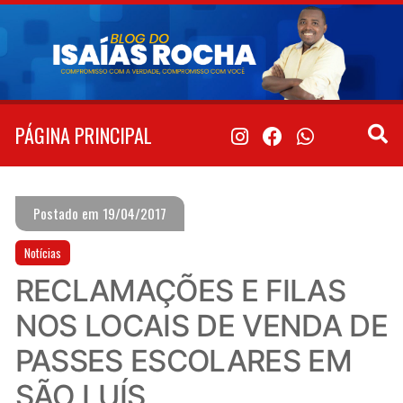
Pular
para
o
conteúdo
PÁGINA PRINCIPAL
Postado em 19/04/2017
Notícias
RECLAMAÇÕES E FILAS
NOS LOCAIS DE VENDA DE
PASSES ESCOLARES EM
SÃO LUÍS