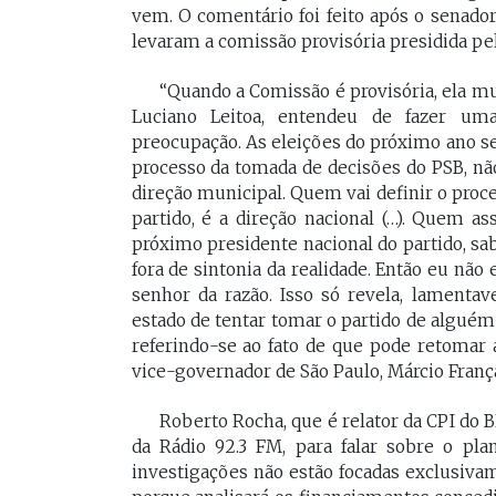
[Braide], porque nós temos
vem. O comentário foi feito após o senad
Vossa Excelência 
levaram a comissão provisória presidida pelo 
muito mais convergências do
fora."
que divergências, somos da
“Quando a Comissão é provisória, ela mu
mesma geração.
Luciano Leitoa, entendeu de fazer u
PAULO V
preocupação. As eleições do próximo ano se
Desembarg
FELIPE CAMARÃO
processo da tomada de decisões do PSB, nã
maranhens
Procurador federal de
direção municipal. Quem vai definir o proc
de 2007. Oc
carreira e professor da
partido, é a direção nacional (…). Quem a
diretor da 
UFMA, foi presidente do
da Magistra
próximo presidente nacional do partido, sab
Procon/MA e atuou como
Maranhão 
fora de sintonia da realidade. Então eu nã
secretários da Segep,
biênio 2017
senhor da razão. Isso só revela, lamenta
Secma, Segov e Seduc. É
corregedor-
vice-governador do
estado de tentar tomar o partido de alguém 
do Maranhã
Maranhão desde 2023.
2020/2022. 
referindo-se ao fato de que pode retomar
do Tribunal
vice-governador de São Paulo, Márcio Franç
Maranhão p
2022/2024.
Roberto Rocha, que é relator da CPI do 
da Rádio 92.3 FM, para falar sobre o pla
investigações não estão focadas exclusivam