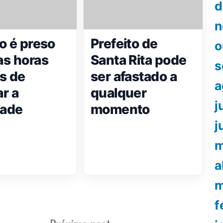
d
n
o é preso
Prefeito de
o
s horas
Santa Rita pode
s
s de
ser afastado a
a
r a
qualquer
j
dade
momento
j
m
a
m
f