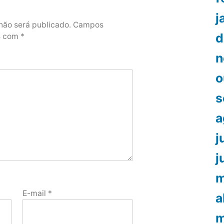
j
não será publicado.
Campos
d
os com
*
n
o
s
a
j
j
m
E-mail
*
a
m