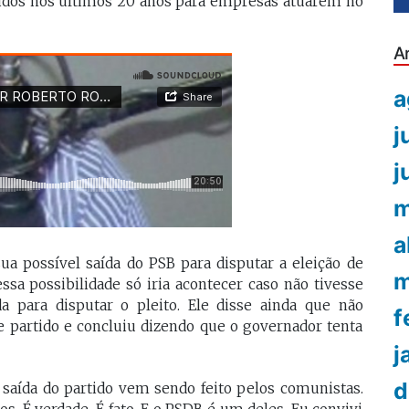
didos nos últimos 20 anos para empresas atuarem no
A
a
j
j
m
a
a possível saída do PSB para disputar a eleição de
m
sa possibilidade só iria acontecer caso não tivesse
a para disputar o pleito. Ele disse ainda que não
f
e partido e concluiu dizendo que o governador tenta
j
d
saída do partido vem sendo feito pelos comunistas.