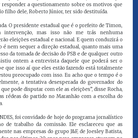
or responder a questionamento sobre os motivos que
que eu estou
juízes e servidores"
filho dele, Roberto Júnior, ter sido destituída.
da. O presidente estadual que é o prefeito de Timon,
FROZ SOBRINHO
ma intervenção, mas isso não me trás nenhuma
Ingressou no Ministério
ELTEN
Público Estadual em 1992,
rão eleições estadual e nacional. E quem conduzirá o
ador
onde foi Promotor de
o é nem sequer a direção estadual, quanto mais uma
e desde março
Justiça. Como
esso da tomada de decisão do PSB e de qualquer outro
upou o cargo de
desembargador exerceu a
ssistiu ontem a entrevista daquele que poderá ser o
Escola Superior
função de corregedor geral
tura do
e que isso aí que eles estão fazendo está totalmente
da Justiça do Maranhão no
(ESMAM) no
biênio 2022/2024. É
o estou preocupado com isso. Eu acho que o tempo é o
/2018 e de
presidente do TJMA no
velmente, a tentativa desesperada do governador do
geral da Justiça
biênio 2024/2026.
que pode disputar com ele as eleições”, disse Rocha,
o no biênio
Foi presidente
 as rédeas do partido no Maranhão com a escolha do
 de Justiça do
a.
ara o Biênio
BNDES, foi convidado de hoje do programa jornalístico
no de trabalho da comissão. Ele esclareceu que as
ente nas empresas do grupo J&F, de Joesley Batista,