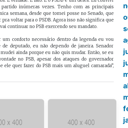
os. É verdade. É fato. E o PSDB é um deles. Eu convivi
n
 partido inúmeras vezes. Tenho com as principais
única semana, desde que tomei posse no Senado, que
o
pra voltar para o PSDB. Agora isso não significa que
e vai continuar no PSB exercendo seu mandato.
s
a
r um conforto necessário dentro da legenda eu vou
te de deputado, eu não dependo de janeira. Senador
j
 mudei ainda porque eu não quis mudar. Então, se eu
vontade no PSB, apesar dos ataques do governador
j
se ele quer fazer do PSB mais um aluguel camarada”,
m
a
m
f
j