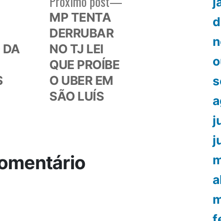
Próximo
Próximo post
j
or:
post:
MP TENTA
d
DERRUBAR
n
 DA
NO TJ LEI
o
QUE PROÍBE
S
O UBER EM
s
SÃO LUÍS
a
j
j
omentário
m
a
m
f