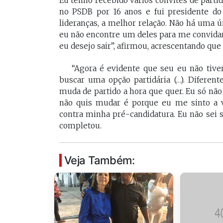
Eu tenho recebido vários convites de partid
no PSDB por 16 anos e fui presidente do
lideranças, a melhor relação. Não há uma 
eu não encontre um deles para me convidar 
eu desejo sair”, afirmou, acrescentando qu
“Agora é evidente que seu eu não tive
buscar uma opção partidária (…). Diferen
muda de partido a hora que quer. Eu só não
não quis mudar é porque eu me sinto a 
contra minha pré-candidatura. Eu não sei 
completou.
Veja Também: