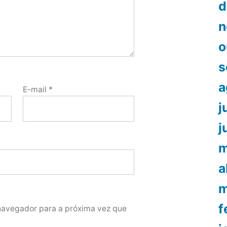
d
n
o
s
a
E-mail
*
j
j
m
a
m
f
navegador para a próxima vez que