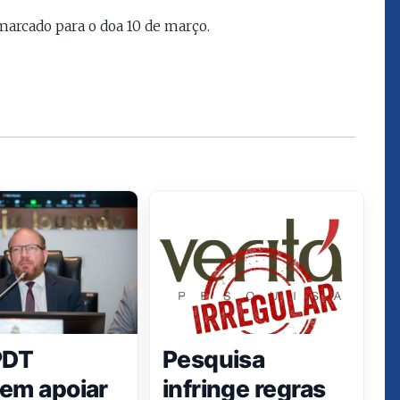
que eu estou
juízes e servidores"
rcado para o doa 10 de março.
FROZ SOBRINHO
Ingressou no Ministério
ELTEN
Público Estadual em 1992,
ador
onde foi Promotor de
e desde março
Justiça. Como
upou o cargo de
desembargador exerceu a
Escola Superior
função de corregedor geral
tura do
da Justiça do Maranhão no
(ESMAM) no
biênio 2022/2024. É
/2018 e de
presidente do TJMA no
geral da Justiça
biênio 2024/2026.
o no biênio
Foi presidente
 de Justiça do
ara o Biênio
PDT
Pesquisa
em apoiar
infringe regras