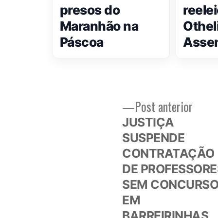
presos do
reele
Maranhão na
Othel
Páscoa
Asse
Post
Post anterior
Navegação
anteri
JUSTIÇA
de
SUSPENDE
CONTRATAÇÃO
Post
DE PROFESSORE
SEM CONCURS
EM
BARREIRINHAS