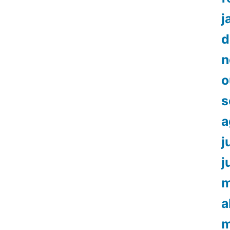
j
d
n
o
s
a
j
j
m
a
m