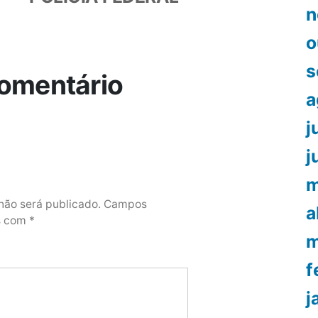
n
o
s
omentário
a
j
j
m
não será publicado.
Campos
a
os com
*
m
f
j