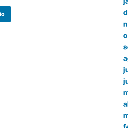
j
d
n
o
s
a
j
j
m
a
m
f