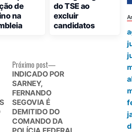
ição de
do TSE ao
ino na
excluir
A
mbleia
candidatos
a
j
j
Próximo
Próximo post
m
or:
post:
INDICADO POR
a
SARNEY,
m
FERNANDO
S
SEGOVIA É
f
O
DEMITIDO DO
j
COMANDO DA
d
POLÍCIA FEDERAL