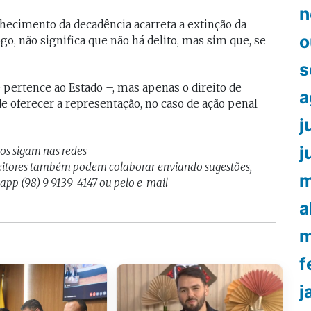
n
hecimento da decadência acarreta a extinção da
o
Logo, não significa que não há delito, mas sim que, se
s
 pertence ao Estado –, mas apenas o direito de
a
e oferecer a representação, no caso de ação penal
j
j
nos sigam nas redes
Leitores também podem colaborar enviando sugestões,
m
sapp (98) 9 9139-4147 ou pelo e-mail
a
m
f
j