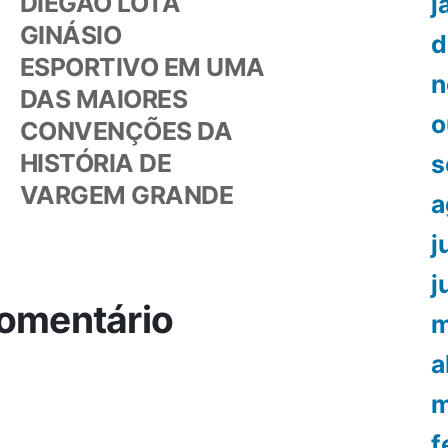
DIEGÃO LOTA
j
GINÁSIO
d
ESPORTIVO EM UMA
n
DAS MAIORES
o
CONVENÇÕES DA
HISTÓRIA DE
s
VARGEM GRANDE
a
j
j
omentário
m
a
m
f