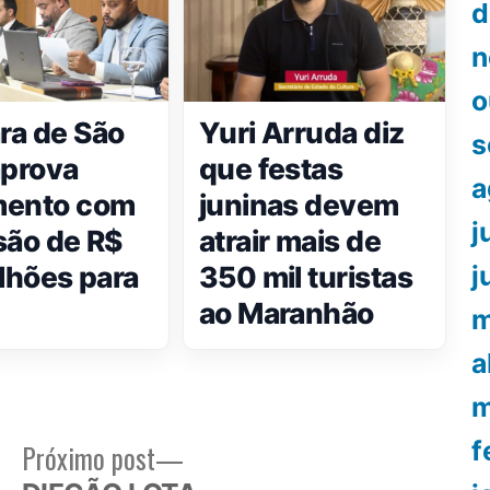
d
n
o
a de São
Yuri Arruda diz
s
aprova
que festas
a
mento com
juninas devem
j
são de R$
atrair mais de
ilhões para
350 mil turistas
j
ao Maranhão
m
a
m
f
Próximo
Próximo post
or:
post: