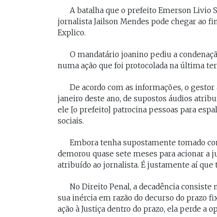
[Braide], porque nós temos
Vossa Excelência 
A batalha que o prefeito Emerson Livio 
muito mais convergências do
jornalista Jailson Mendes pode chegar ao fi
fora."
que divergências, somos da
Explico.
mesma geração.
O mandatário joanino pediu a condenaçã
PAULO V
numa ação que foi protocolada na última terç
Desembarg
FELIPE CAMARÃO
maranhens
Procurador federal de
de 2007. Oc
De acordo com as informações, o gestor
carreira e professor da
diretor da 
janeiro deste ano, de supostos áudios atrib
UFMA, foi presidente do
da Magistra
ele [o prefeito] patrocina pessoas para es
Procon/MA e atuou como
Maranhão 
secretários da Segep,
sociais.
biênio 2017
Secma, Segov e Seduc. É
corregedor-
vice-governador do
do Maranhã
Embora tenha supostamente tomado con
Maranhão desde 2023.
2020/2022. 
demorou quase sete meses para acionar a ju
do Tribunal
atribuído ao jornalista. É justamente aí q
Maranhão p
2022/2024.
No Direito Penal, a decadência consiste n
sua inércia em razão do decurso do prazo fi
ação à Justiça dentro do prazo, ela perde a o