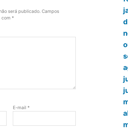
j
não será publicado.
Campos
os com
*
d
n
o
s
a
j
j
m
E-mail
*
a
m