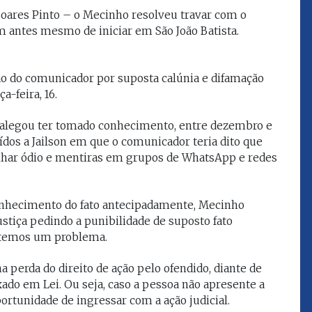
que eu estou
juízes e servidores"
Soares Pinto – o Mecinho resolveu travar com o
m antes mesmo de iniciar em São João Batista.
FROZ SOBRINHO
Ingressou no Ministério
o do comunicador por suposta calúnia e difamação
ELTEN
Público Estadual em 1992,
a-feira, 16.
ador
onde foi Promotor de
e desde março
Justiça. Como
upou o cargo de
 alegou ter tomado conhecimento, entre dezembro e
desembargador exerceu a
Escola Superior
função de corregedor geral
uídos a Jailson em que o comunicador teria dito que
tura do
da Justiça do Maranhão no
palhar ódio e mentiras em grupos de WhatsApp e redes
(ESMAM) no
biênio 2022/2024. É
/2018 e de
presidente do TJMA no
geral da Justiça
biênio 2024/2026.
o no biênio
hecimento do fato antecipadamente, Mecinho
Foi presidente
stiça pedindo a punibilidade de suposto fato
 de Justiça do
ue temos um problema.
ara o Biênio
a perda do direito de ação pelo ofendido, diante de
xado em Lei. Ou seja, caso a pessoa não apresente a
portunidade de ingressar com a ação judicial.