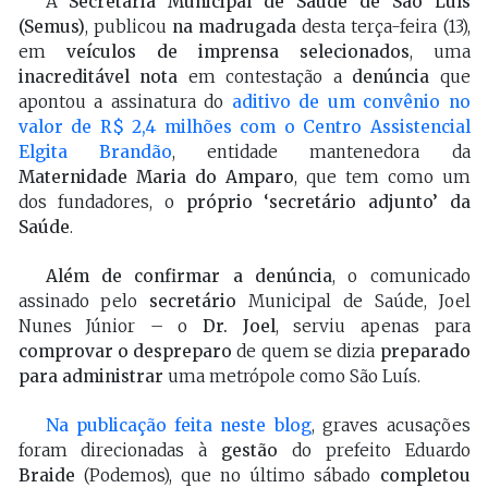
A
Secretaria Municipal de Saúde de São Luís
(Semus)
, publicou
na madrugada
desta terça-feira (13),
em
veículos de imprensa selecionados
, uma
inacreditável nota
em contestação a
denúncia
que
apontou a assinatura do
aditivo de um convênio no
valor de R$ 2,4 milhões com o Centro Assistencial
Elgita Brandão
, entidade mantenedora da
Maternidade Maria do Amparo
, que tem como um
dos fundadores, o
próprio ‘secretário adjunto’ da
Saúde
.
Além de confirmar a denúncia
, o comunicado
assinado pelo
secretário
Municipal de Saúde, Joel
Nunes Júnior – o
Dr. Joel
, serviu apenas para
comprovar o despreparo
de quem se dizia
preparado
para administrar
uma metrópole como São Luís.
Na publicação feita neste blog
, graves acusações
foram direcionadas à
gestão
do prefeito Eduardo
Braide
(Podemos), que no último sábado
completou