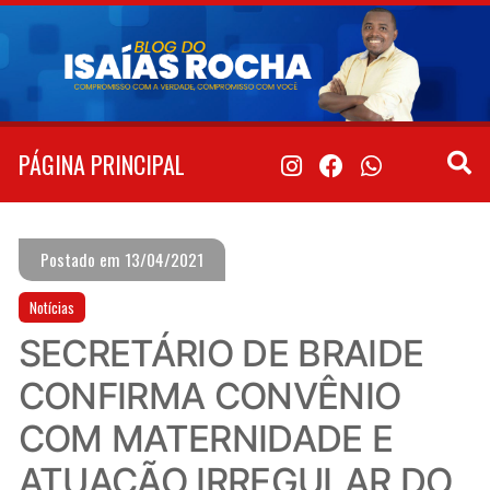
Pular
para
o
conteúdo
PÁGINA PRINCIPAL
Postado em 13/04/2021
Notícias
SECRETÁRIO DE BRAIDE
CONFIRMA CONVÊNIO
COM MATERNIDADE E
ATUAÇÃO IRREGULAR DO