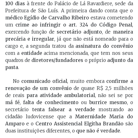
100 dias
à frente do Palácio de Lá Ravardiere, sede da
Prefeitura de São Luís. A primeira dando conta que o
médico Egídio de Carvalho Ribeiro
estava cometendo
um
crime ao infringir o art. 324 do Código Penal
,
exercendo função de
secretário adjunto
, de
maneira
precária e irregular
, já que não está nomeado para o
cargo e, a segunda tratou da
assinatura do convênio
com a
entidade
acima mencionada, que tem nos seus
quadros de
diretores/fundadores
o próprio
adjunto da
pasta
.
No
comunicado oficial
, muito embora
confirme a
renovação de um convênio
de quase R$ 2,5 milhões
de reais
para atividade ambulatorial
, não sei se por
má fé
,
falta de conhecimento
ou
burrice mesmo
, o
secretário
tenta falsear a verdade
mostrando ao
cidadão ludovicense que a
Maternidade Maria do
Amparo
e o
Centro Assistencial Elgitha Brandão
são
duas instituições diferentes, o
que não é verdade
.