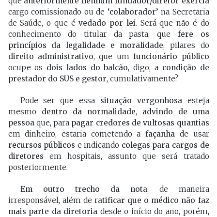
que
anteriormente nenhum fundador/diretor exercia
cargo comissionado ou de
‘colaborador’
na Secretaria
de Saúde, o que é
vedado por lei
. Será que não é do
conhecimento do titular da pasta, que
fere os
princípios da legalidade e moralidade
, pilares do
direito administrativo
, que um
funcionário público
ocupe os
dois lados do balcão
, digo, a
condição de
prestador do SUS e gestor
, cumulativamente?
Pode ser que essa
situação vergonhosa
esteja
mesmo
dentro da normalidade
,
advindo de uma
pessoa
que, para
pagar credores de vultosas quantias
em dinheiro, estaria cometendo a
façanha
de usar
recursos públicos
e indicando
colegas para cargos de
diretores
em hospitais, assunto que será tratado
posteriormente.
Em outro trecho da nota
, de maneira
irresponsável, além de r
atificar que o médico não faz
mais parte da diretoria
desde o início do ano, porém,