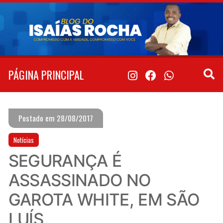
Pular
para
o
conteúdo
PÁGINA PRINCIPAL
Postado em 28/08/2017
Notícias
SEGURANÇA É
ASSASSINADO NO
GAROTA WHITE, EM SÃO
LUÍS