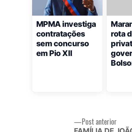
MPMA investiga
Mara
contratações
rota 
sem concurso
priva
em Pio XII
gove
Bolso
Post
Post anterior
Navegação
anteri
FAMÍLIA DE JOÃ