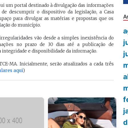
i um portal destinado à divulgação das informações
 de descumprir o dispositivo da legislação, a Casa
A
paço para divulgar as matérias e propostas que os
ação do município.
a
rregularidades vão desde a simples inexistência do
j
ormações no prazo de 30 dias até a publicação de
integridade e disponibilidade da informação.
j
m
TCE-MA. Inicialmente, serão atualizados a cada três
ulares aqui
)
a
m
f
j
d