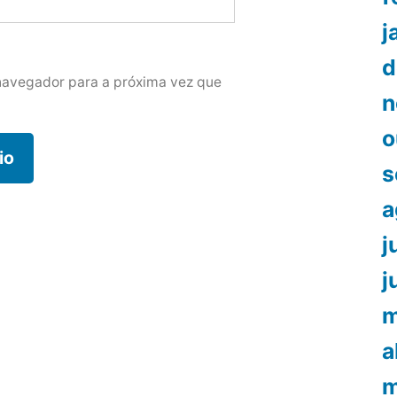
j
d
navegador para a próxima vez que
n
o
s
a
j
j
m
a
m