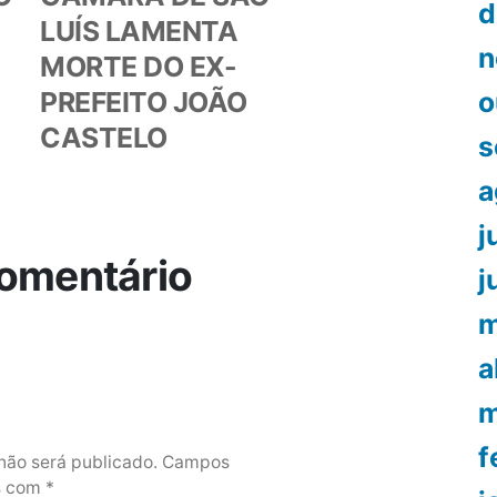
d
LUÍS LAMENTA
n
MORTE DO EX-
PREFEITO JOÃO
o
CASTELO
s
a
j
omentário
j
m
a
m
f
não será publicado.
Campos
os com
*