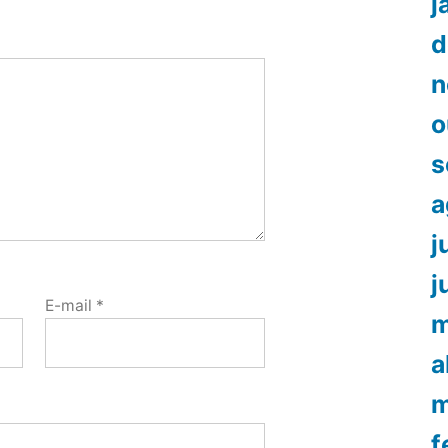
j
d
n
o
s
a
j
j
E-mail
*
m
a
m
f