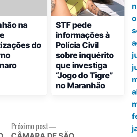
n
o
nhão na
STF pede
s
de
informações à
a
tizações do
Polícia Civil
rno
sobre inquérito
j
naro
que investiga
j
“Jogo do Tigre”
m
no Maranhão
a
m
f
Próximo
Próximo post
j
or:
post:
O
CÂMARA DE SÃO