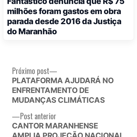
Fantástico denuncia que R$ 75
milhões foram gastos em obra
parada desde 2016 da Justiça
do Maranhão
Próximo
Próximo post
Navegação
post:
PLATAFORMA AJUDARÁ NO
de
ENFRENTAMENTO DE
Post
MUDANÇAS CLIMÁTICAS
Post
Post anterior
anterior:
CANTOR MARANHENSE
AMPLIA PROJEÇÃO NACIONAL