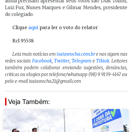
ainda precisam apresentar seus votos são: Dias Toffoli,
Luiz Fux, Nunes Marques e Gilmar Mendes, presidente
do colegiado.
Clique
aqui
para ler o voto do relator
Rcl 95538
Leia mais notícias em
isaiasrocha.com.br
e nos sigam nas
redes sociais:
Facebook
,
Twitter
,
Telegram
e
Tiktok
. Leitores
também podem colaborar enviando sugestões, denúncias,
criticas ou elogios por telefone/whatsapp (98) 9 9139-4147 ou
pelo e-mail isaiasrocha21@gmail.com
Veja Também: