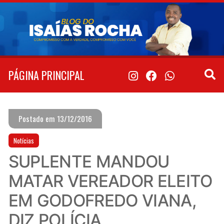
Pular
para
o
conteúdo
PÁGINA PRINCIPAL
Postado em 13/12/2016
Notícias
SUPLENTE MANDOU
MATAR VEREADOR ELEITO
EM GODOFREDO VIANA,
DIZ POLÍCIA