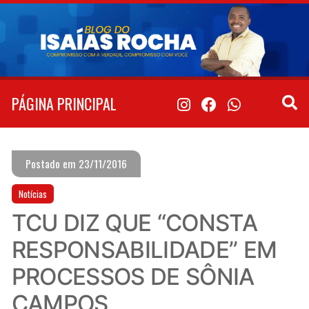
Pular
para
o
conteúdo
PÁGINA PRINCIPAL
Postado em 23/11/2016
Notícias
TCU DIZ QUE “CONSTA
RESPONSABILIDADE” EM
PROCESSOS DE SÔNIA
CAMPOS