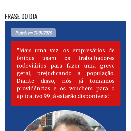
FRASE DO DIA
Postado em 31/01/2026
Mais uma vez, os empresários de
ônibus usam os trabalhadores
rodoviários para fazer uma greve
geral, prejudicando a população.
Diante disso, nós já tomamos
providências e os vouchers para o
aplicativo 99 já estarão disponíveis.