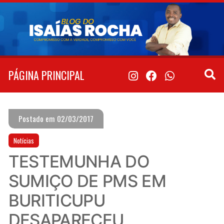
Pular
para
o
conteúdo
PÁGINA PRINCIPAL
Postado em 02/03/2017
Notícias
TESTEMUNHA DO
SUMIÇO DE PMS EM
BURITICUPU
DESAPARECEU