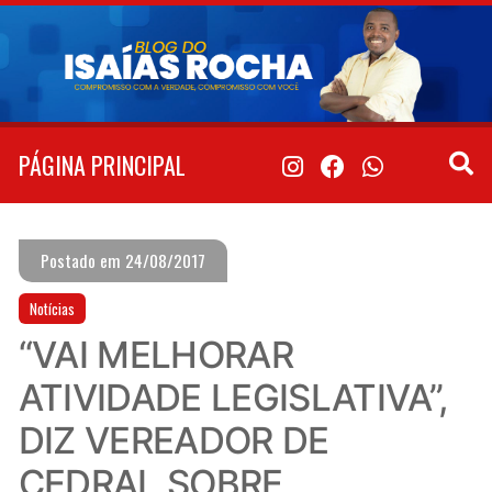
Pular
para
o
conteúdo
PÁGINA PRINCIPAL
Postado em 24/08/2017
Notícias
“VAI MELHORAR
ATIVIDADE LEGISLATIVA”,
DIZ VEREADOR DE
CEDRAL SOBRE