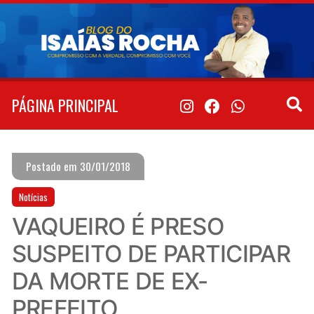
Pular
para
o
conteúdo
PÁGINA PRINCIPAL
Postado em 30/01/2018
Notícias
VAQUEIRO É PRESO
SUSPEITO DE PARTICIPAR
DA MORTE DE EX-
PREFEITO