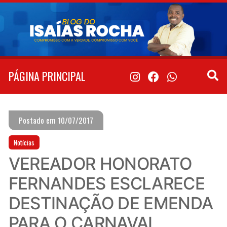
Pular
para
o
conteúdo
PÁGINA PRINCIPAL
Postado em 10/07/2017
Notícias
VEREADOR HONORATO
FERNANDES ESCLARECE
DESTINAÇÃO DE EMENDA
PARA O CARNAVAL