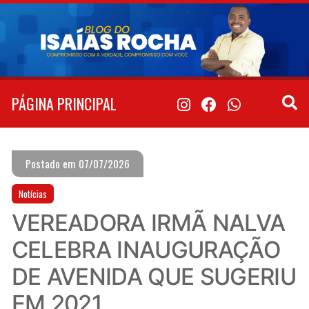
Pular
para
o
conteúdo
PÁGINA PRINCIPAL
Postado em 07/07/2026
Notícias
VEREADORA IRMÃ NALVA
CELEBRA INAUGURAÇÃO
DE AVENIDA QUE SUGERIU
EM 2021