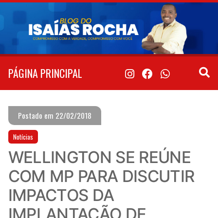
Pular
para
o
conteúdo
PÁGINA PRINCIPAL
Postado em 22/02/2018
Notícias
WELLINGTON SE REÚNE
COM MP PARA DISCUTIR
IMPACTOS DA
IMPLANTAÇÃO DE