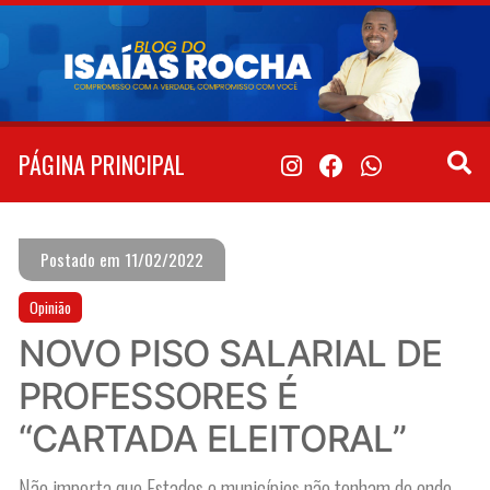
Pular
para
o
conteúdo
PÁGINA PRINCIPAL
Postado em 11/02/2022
Opinião
NOVO PISO SALARIAL DE
PROFESSORES É
“CARTADA ELEITORAL”
Não importa que Estados e municípios não tenham de onde