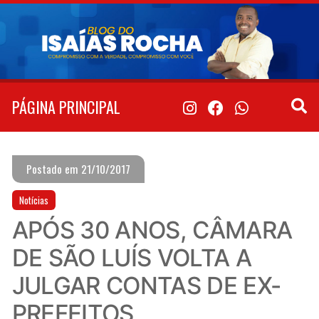
Pular
para
o
conteúdo
PÁGINA PRINCIPAL
Postado em 21/10/2017
Notícias
APÓS 30 ANOS, CÂMARA
DE SÃO LUÍS VOLTA A
JULGAR CONTAS DE EX-
PREFEITOS