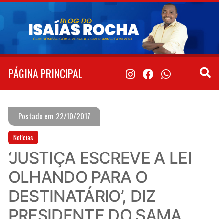
Pular
para
o
conteúdo
PÁGINA PRINCIPAL
Postado em 22/10/2017
Notícias
‘JUSTIÇA ESCREVE A LEI
OLHANDO PARA O
DESTINATÁRIO’, DIZ
PRESIDENTE DO SAMA