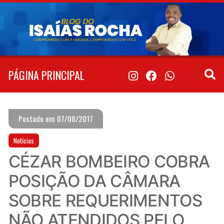
Pular
para
o
conteúdo
PÁGINA PRINCIPAL
Postado em 07/08/2017
Notícias
CÉZAR BOMBEIRO COBRA
POSIÇÃO DA CÂMARA
SOBRE REQUERIMENTOS
NÃO ATENDIDOS PELO