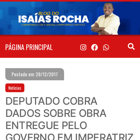
Pular
para
o
conteúdo
PÁGINA PRINCIPAL
Postado em 28/12/2017
Notícias
DEPUTADO COBRA
DADOS SOBRE OBRA
ENTREGUE PELO
GOVERNO EM IMPERATRIZ