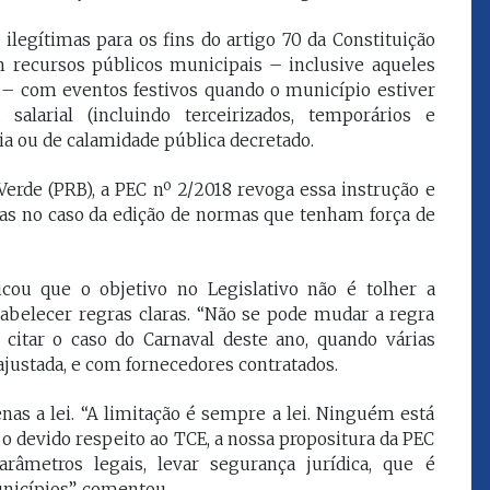
que eu estou
juízes e servidores"
 ilegítimas para os fins do artigo 70 da Constituição
m recursos públicos municipais – inclusive aqueles
 – com eventos festivos quando o município estiver
FROZ SOBRINHO
larial (incluindo terceirizados, temporários e
Ingressou no Ministério
ELTEN
Público Estadual em 1992,
a ou de calamidade pública decretado.
ador
onde foi Promotor de
e desde março
Justiça. Como
Verde (PRB), a PEC nº 2/2018 revoga essa instrução e
upou o cargo de
desembargador exerceu a
ntas no caso da edição de normas que tenham força de
Escola Superior
função de corregedor geral
tura do
da Justiça do Maranhão no
(ESMAM) no
biênio 2022/2024. É
/2018 e de
presidente do TJMA no
icou que o objetivo no Legislativo não é tolher a
geral da Justiça
biênio 2024/2026.
abelecer regras claras. “Não se pode mudar a regra
o no biênio
citar o caso do Carnaval deste ano, quando várias
Foi presidente
 de Justiça do
justada, e com fornecedores contratados.
ara o Biênio
nas a lei. “A limitação é sempre a lei. Ninguém está
m o devido respeito ao TCE, a nossa propositura da PEC
arâmetros legais, levar segurança jurídica, que é
nicípios”, comentou.