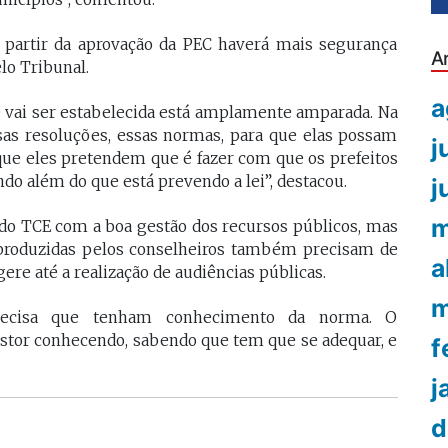
 partir da aprovação da PEC haverá mais segurança
A
lo Tribunal.
a
 vai ser estabelecida está amplamente amparada. Na
sas resoluções, essas normas, para que elas possam
j
o que eles pretendem que é fazer com que os prefeitos
o além do que está prevendo a lei”, destacou.
j
m
o do TCE com a boa gestão dos recursos públicos, mas
 produzidas pelos conselheiros também precisam de
a
ere até a realização de audiências públicas.
m
 precisa que tenham conhecimento da norma. O
tor conhecendo, sabendo que tem que se adequar, e
f
j
d