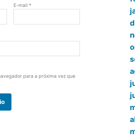
E-mail
*
j
d
n
o
s
a
navegador para a próxima vez que
j
j
m
a
m