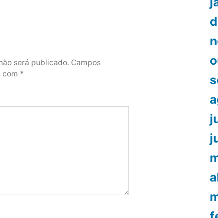
j
d
n
o
não será publicado.
Campos
os com
*
s
a
j
j
m
a
m
f