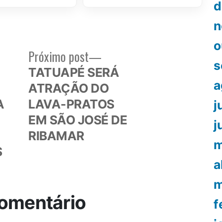
d
n
o
Próximo
Próximo post
s
or:
post:
TATUAPÉ SERÁ
a
ATRAÇÃO DO
A
LAVA-PRATOS
j
EM SÃO JOSÉ DE
j
RIBAMAR
m
S
a
m
omentário
f