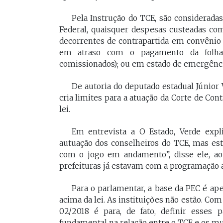
[Braide], porque nós temos
Vossa Excelência 
Pela Instrução do TCE, são consideradas
muito mais convergências do
fora."
Federal, quaisquer despesas custeadas co
que divergências, somos da
decorrentes de contrapartida em convênio
mesma geração.
em atraso com o pagamento da folha sa
PAULO V
comissionados); ou em estado de emergênci
Desembarg
FELIPE CAMARÃO
maranhens
Procurador federal de
De autoria do deputado estadual Júnior 
de 2007. Oc
carreira e professor da
cria limites para a atuação da Corte de Co
diretor da 
UFMA, foi presidente do
da Magistra
lei.
Procon/MA e atuou como
Maranhão 
secretários da Segep,
biênio 2017
Em entrevista a O Estado, Verde expl
Secma, Segov e Seduc. É
corregedor-
vice-governador do
autuação dos conselheiros do TCE, mas est
do Maranhã
Maranhão desde 2023.
com o jogo em andamento”, disse ele, ao 
2020/2022. 
do Tribunal
prefeituras já estavam com a programação a
Maranhão p
2022/2024.
Para o parlamentar, a base da PEC é ape
acima da lei. As instituições não estão. Co
02/2018 é para, de fato, definir esses p
fundamental na relação entre o TCE e os mu