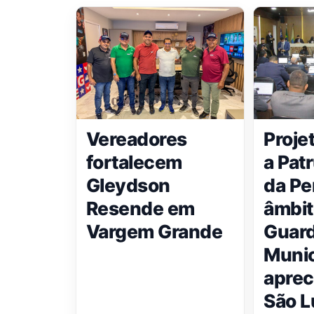
Vereadores
Proje
fortalecem
a Pat
Gleydson
da Pe
Resende em
âmbit
Vargem Grande
Guar
Munic
aprec
São L