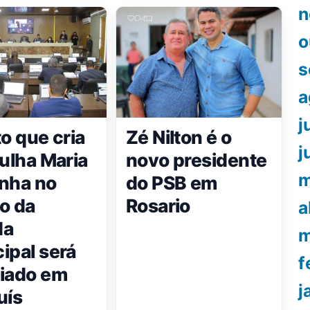
n
o
s
a
j
to que cria
Zé Nilton é o
j
rulha Maria
novo presidente
m
nha no
do PSB em
o da
Rosario
a
da
m
ipal será
f
iado em
j
uís