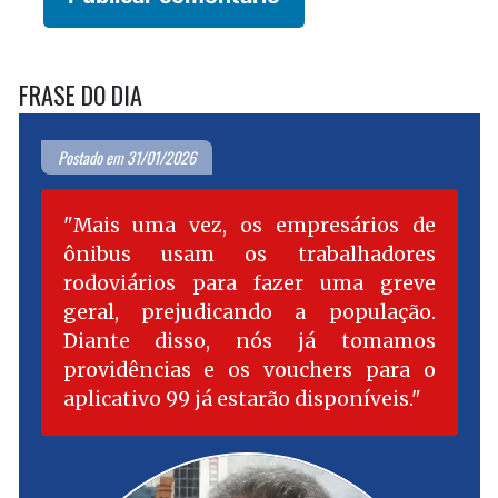
FRASE DO DIA
Postado em 31/01/2026
Mais uma vez, os empresários de
ônibus usam os trabalhadores
rodoviários para fazer uma greve
geral, prejudicando a população.
Diante disso, nós já tomamos
providências e os vouchers para o
aplicativo 99 já estarão disponíveis.