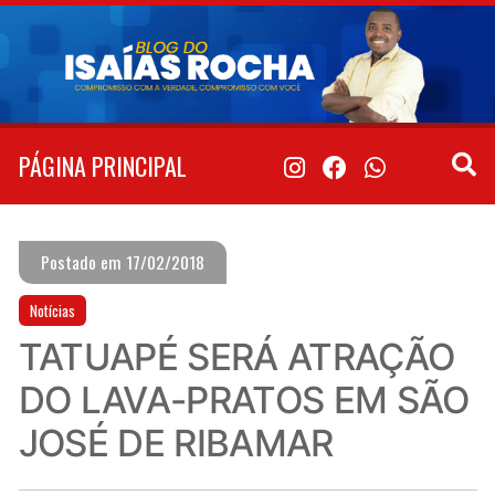
Pular
para
o
conteúdo
PÁGINA PRINCIPAL
Postado em 17/02/2018
Notícias
TATUAPÉ SERÁ ATRAÇÃO
DO LAVA-PRATOS EM SÃO
JOSÉ DE RIBAMAR