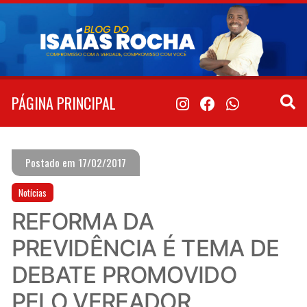
Pular
para
o
conteúdo
PÁGINA PRINCIPAL
Postado em 17/02/2017
Notícias
REFORMA DA
PREVIDÊNCIA É TEMA DE
DEBATE PROMOVIDO
PELO VEREADOR