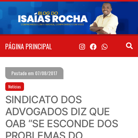
Pular
para
o
conteúdo
PÁGINA PRINCIPAL
Postado em 07/08/2017
Notícias
SINDICATO DOS
ADVOGADOS DIZ QUE
OAB “SE ESCONDE DOS
PROBLEMAS DO