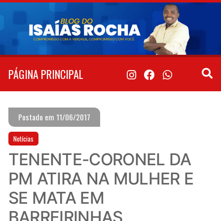
Pular
para
o
conteúdo
PÁGINA PRINCIPAL
Postado em 11/06/2017
Notícias
TENENTE-CORONEL DA
PM ATIRA NA MULHER E
SE MATA EM
BARREIRINHAS