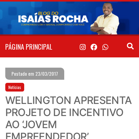
Pular
para
o
conteúdo
PÁGINA PRINCIPAL
Postado em 23/03/2017
Notícias
WELLINGTON APRESENTA
PROJETO DE INCENTIVO
AO ‘JOVEM
EMPREENDEDOR’